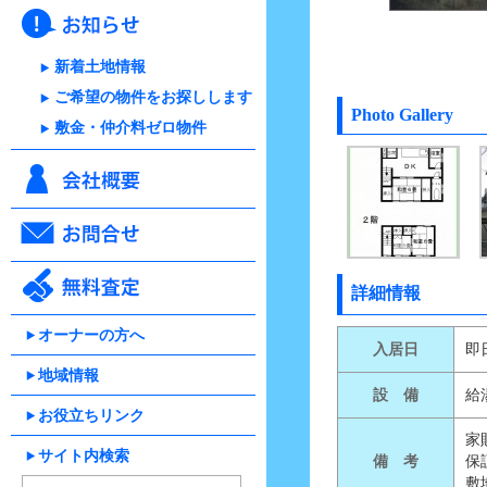
新着土地情報
ご希望の物件をお探しします
Photo Gallery
敷金・仲介料ゼロ物件
詳細情報
オーナーの方へ
入居日
即
地域情報
設 備
給
お役立ちリンク
家
サイト内検索
備 考
保
敷