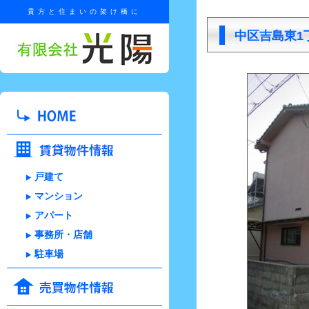
貴方と住まいの架け橋に
中区吉島東1
戸建て
マンション
アパート
事務所・店舗
駐車場