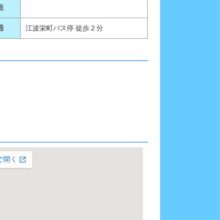
造
通
江波栄町バス停 徒歩２分