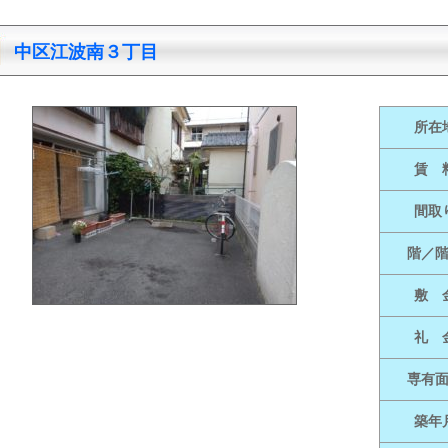
中区江波南３丁目
所在
賃 
間取
階／
敷 
礼 
専有
築年