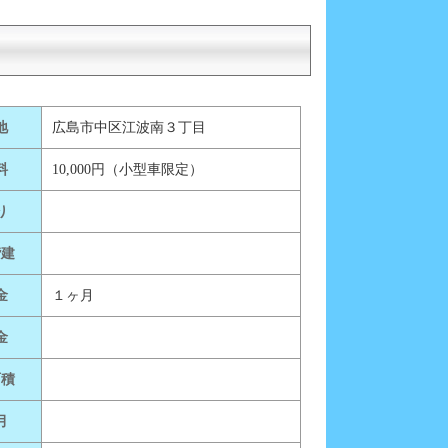
地
広島市中区江波南３丁目
料
10,000円（小型車限定）
り
階建
金
１ヶ月
金
面積
月