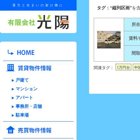
貴方と住まいの架け橋に
タグ：“縦列区画”
を
所
賃料
間
関連タグ：
1万円台
中
戸建て
マンション
アパート
事務所・店舗
駐車場